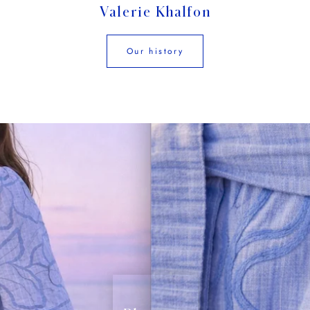
Chaque Saison a une histoire…
"Tant de souvenirs se créent en été et
pourquoi ne pas les rendre différents?",
Valerie Khalfon
Our history