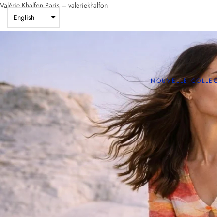
Skip
Valérie Khalfon Paris – valeriekhalfon
to
English
content
NOUVELLE COLLEC